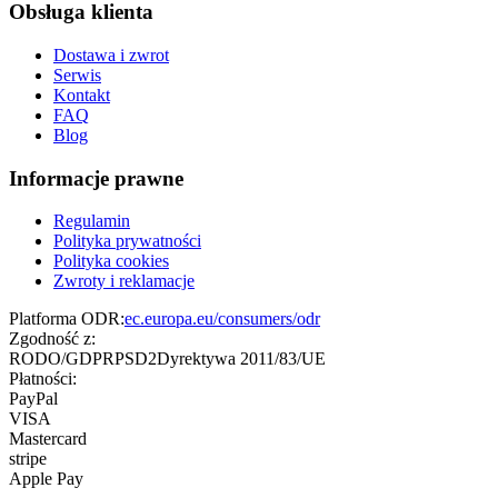
Obsługa klienta
Dostawa i zwrot
Serwis
Kontakt
FAQ
Blog
Informacje prawne
Regulamin
Polityka prywatności
Polityka cookies
Zwroty i reklamacje
Platforma ODR:
ec.europa.eu/consumers/odr
Zgodność z:
RODO/GDPR
PSD2
Dyrektywa 2011/83/UE
Płatności:
PayPal
VISA
Mastercard
stripe
Apple Pay