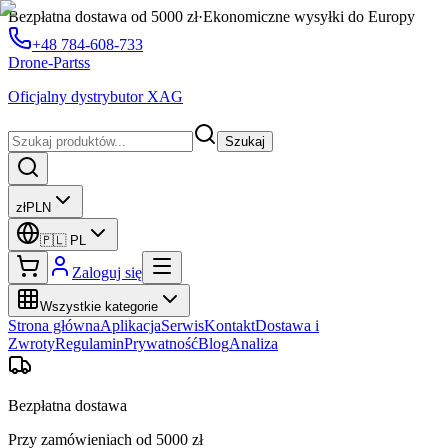
Bezpłatna dostawa od 5000 zł
·
Ekonomiczne wysyłki do Europy
+48 784-608-733
Drone-Partss
Oficjalny dystrybutor XAG
Szukaj
zł
PLN
🇵🇱
PL
Zaloguj się
Wszystkie kategorie
Strona główna
Aplikacja
Serwis
Kontakt
Dostawa i
Zwroty
Regulamin
Prywatność
Blog
Analiza
Bezpłatna dostawa
Przy zamówieniach od 5000 zł