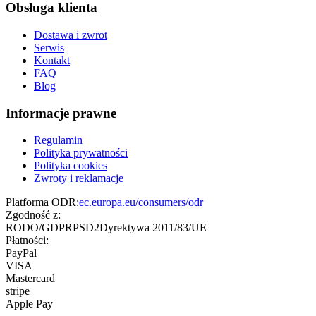
Obsługa klienta
Dostawa i zwrot
Serwis
Kontakt
FAQ
Blog
Informacje prawne
Regulamin
Polityka prywatności
Polityka cookies
Zwroty i reklamacje
Platforma ODR:
ec.europa.eu/consumers/odr
Zgodność z:
RODO/GDPR
PSD2
Dyrektywa 2011/83/UE
Płatności:
PayPal
VISA
Mastercard
stripe
Apple Pay