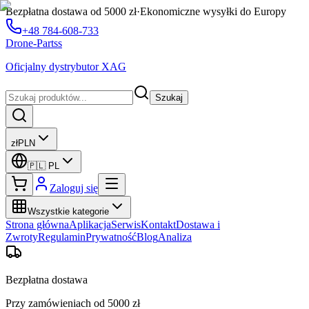
Bezpłatna dostawa od 5000 zł
·
Ekonomiczne wysyłki do Europy
+48 784-608-733
Drone-Partss
Oficjalny dystrybutor XAG
Szukaj
zł
PLN
🇵🇱
PL
Zaloguj się
Wszystkie kategorie
Strona główna
Aplikacja
Serwis
Kontakt
Dostawa i
Zwroty
Regulamin
Prywatność
Blog
Analiza
Bezpłatna dostawa
Przy zamówieniach od 5000 zł